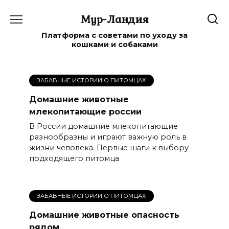
Перейти
Мур-Ландия
к
содержанию
Платформа с советами по уходу за
кошками и собаками
ЗАБАВНЫЕ ИСТОРИИ О ПИТОМЦАХ
Домашние животные
млекопитающие россии
В России домашние млекопитающие
разнообразны и играют важную роль в
жизни человека. Первые шаги к выбору
подходящего питомца
ЗАБАВНЫЕ ИСТОРИИ О ПИТОМЦАХ
Домашние животные опасность
рядом